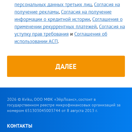
персональных данных третьих лиц
,
Согласия на
получение рекламы
,
Согласия на получение
информации о кредитной истории
,
Соглашения о
применении рекуррентных платежей
,
Согласия на
уступку прав требования
и
Соглашения об
использовании АСП
.
ДАЛЕЕ
2026 © Kviku, ООО МФК «ЭйрЛоанс», состоит в
государственном реестре микрофинансовых организаций за
номером 651303045003744 от 8 августа 2013 г.
КОНТАКТЫ