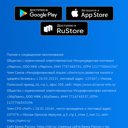
Полное и сокращенное наименование:
Общество с ограниченной ответственностью Микрокредитная компания
«Мартин», ООО МКК «Мартин», ИНН 7707460781, ОГРН 1217700642367
Член Союза «Микрофинансовый Альянс «Институты развития малого и
среднего бизнеса»» с 28.03.2022г., почтовый адрес: 125367, г. Москва,
Полесский проезд, 16, стр.1, офис 308, сайт: https://www.alliance-mfo.ru/
Общество с ограниченной ответственностью Микрофинансовая компания
«ЭйрЛоанс», ООО МФК «ЭйрЛоанс», ИНН 7716748537, ОГРН
1137746543296
Член СРО «МиР» с 28.01.2016г., место нахождения и почтовый адрес:
107078, г. Москва Орликов переулок, д.5, стр.1, этаж 2, пом.11, сайт:
https://npmir.ru/
Сайт Банка России: https://cbr.ru/, страница сайта Банка России с гос.