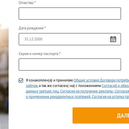
Отчество
Дата рождения
Серия и номер паспорта
Я ознакомлен(а) и принимаю
Общие условия Договора потреби
займов
, а так же согласен(-на) с положениями
Согласий и обяз
данных третьих лиц
,
Согласия на получение рекламы
,
Согласи
о применении рекуррентных платежей
,
Согласия на уступку п
ДАЛ