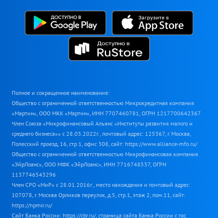
Полное и сокращенное наименование:
Общество с ограниченной ответственностью Микрокредитная компания
«Мартин», ООО МКК «Мартин», ИНН 7707460781, ОГРН 1217700642367
Член Союза «Микрофинансовый Альянс «Институты развития малого и
среднего бизнеса»» с 28.03.2022г., почтовый адрес: 125367, г. Москва,
Полесский проезд, 16, стр.1, офис 308, сайт: https://www.alliance-mfo.ru/
Общество с ограниченной ответственностью Микрофинансовая компания
«ЭйрЛоанс», ООО МФК «ЭйрЛоанс», ИНН 7716748537, ОГРН
1137746543296
Член СРО «МиР» с 28.01.2016г., место нахождения и почтовый адрес:
107078, г. Москва Орликов переулок, д.5, стр.1, этаж 2, пом.11, сайт:
https://npmir.ru/
Сайт Банка России: https://cbr.ru/, страница сайта Банка России с гос.