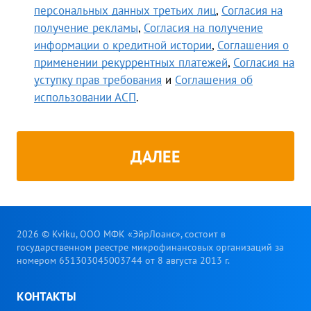
персональных данных третьих лиц
,
Согласия на
получение рекламы
,
Согласия на получение
информации о кредитной истории
,
Соглашения о
применении рекуррентных платежей
,
Согласия на
уступку прав требования
и
Соглашения об
использовании АСП
.
ДАЛЕЕ
2026 © Kviku, ООО МФК «ЭйрЛоанс», состоит в
государственном реестре микрофинансовых организаций за
номером 651303045003744 от 8 августа 2013 г.
КОНТАКТЫ