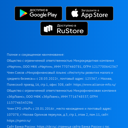
Полное и сокращенное наименование:
Общество с ограниченной ответственностью Микрокредитная компания
«Мартин», ООО МКК «Мартин», ИНН 7707460781, ОГРН 1217700642367
Член Союза «Микрофинансовый Альянс «Институты развития малого и
среднего бизнеса»» с 28.03.2022г., почтовый адрес: 125367, г. Москва,
Полесский проезд, 16, стр.1, офис 308, сайт: https://www.alliance-mfo.ru/
Общество с ограниченной ответственностью Микрофинансовая компания
«ЭйрЛоанс», ООО МФК «ЭйрЛоанс», ИНН 7716748537, ОГРН
1137746543296
Член СРО «МиР» с 28.01.2016г., место нахождения и почтовый адрес:
107078, г. Москва Орликов переулок, д.5, стр.1, этаж 2, пом.11, сайт:
https://npmir.ru/
Сайт Банка России: https://cbr.ru/, страница сайта Банка России с гос.