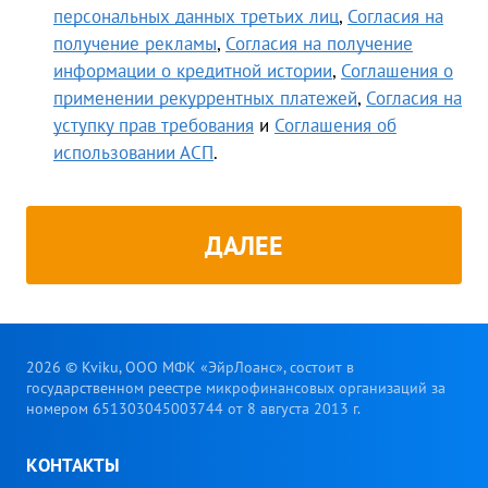
персональных данных третьих лиц
,
Согласия на
получение рекламы
,
Согласия на получение
информации о кредитной истории
,
Соглашения о
применении рекуррентных платежей
,
Согласия на
уступку прав требования
и
Соглашения об
использовании АСП
.
ДАЛЕЕ
2026 © Kviku, ООО МФК «ЭйрЛоанс», состоит в
государственном реестре микрофинансовых организаций за
номером 651303045003744 от 8 августа 2013 г.
КОНТАКТЫ