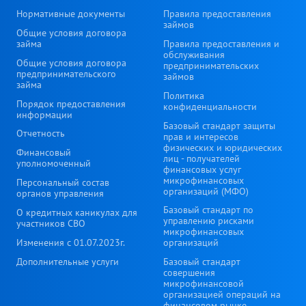
Нормативные документы
Правила предоставления
займов
Общие условия договора
займа
Правила предоставления и
обслуживания
Общие условия договора
предпринимательских
предпринимательского
займов
займа
Политика
Порядок предоставления
конфиденциальности
информации
Базовый стандарт защиты
Отчетность
прав и интересов
физических и юридических
Финансовый
лиц - получателей
уполномоченный
финансовых услуг
микрофинансовых
Персональный состав
организаций (МФО)
органов управления
Базовый стандарт по
О кредитных каникулах для
управлению рисками
участников СВО
микрофинансовых
Изменения с 01.07.2023г.
организаций
Дополнительные услуги
Базовый стандарт
совершения
микрофинансовой
организацией операций на
финансовом рынке