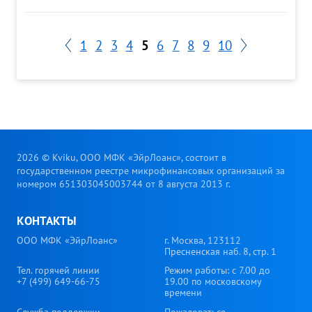
1
2
3
4
5
6
7
8
9
10
2026 © Kviku, ООО МФК «ЭйрЛоанс», состоит в
государственном реестре микрофинансовых организаций за
номером 651303045003744 от 8 августа 2013 г.
КОНТАКТЫ
ООО МФК «ЭйрЛоанс»
г. Москва, 123112
Пресненская наб. 8, стр. 1
Тел. горячей линии
Режим работы: с 7.00 до
+7 (499) 649-66-75
19.00 по московскому
времени
Служба поддержки
Пожаловаться