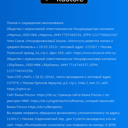
Полное и сокращенное наименование:
Общество с ограниченной ответственностью Микрокредитная компания
«Мартин», ООО МКК «Мартин», ИНН 7707460781, ОГРН 1217700642367
Член Союза «Микрофинансовый Альянс «Институты развития малого и
среднего бизнеса»» с 28.03.2022г., почтовый адрес: 125367, г. Москва,
Полесский проезд, 16, стр.1, офис 308, сайт: https://www.alliance-mfo.ru/
Общество с ограниченной ответственностью Микрофинансовая компания
«ЭйрЛоанс», ООО МФК «ЭйрЛоанс», ИНН 7716748537, ОГРН
1137746543296
Член СРО «МиР» с 28.01.2016г., место нахождения и почтовый адрес:
107078, г. Москва Орликов переулок, д.5, стр.1, этаж 2, пом.11, сайт:
https://npmir.ru/
Сайт Банка России: https://cbr.ru/, страница сайта Банка России с гос.
реестром МФО: https://cbr.ru/registries/microfinance/, интернет-приемная
Банка России https://cbr.ru/Reception/
Вы вправе направить обращение финансовому уполномоченному по адресу:
119017, г. Москва, Старомонетный пер., дом 3 (место нахождения) или на
сайт: https://finombudsman.ru/contacts/ или позвонить по номеру: 8 (800)