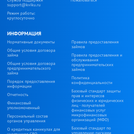
support@kviku.ru
Режим работы:
круглосуточно
ИНФОРМАЦИЯ
Нормативные документы
Правила предоставления
займов
Общие условия договора
займа
Правила предоставления и
обслуживания
Общие условия договора
предпринимательских
предпринимательского
займов
займа
Политика
Порядок предоставления
конфиденциальности
информации
Базовый стандарт защиты
Отчетность
прав и интересов
физических и юридических
Финансовый
лиц - получателей
уполномоченный
финансовых услуг
микрофинансовых
Персональный состав
организаций (МФО)
органов управления
Базовый стандарт по
О кредитных каникулах для
управлению рисками
участников СВО